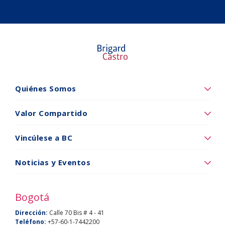
Quiénes Somos
Quiénes
somos
Valor Compartido
Valor
Compartido
Vincúlese a BC
Vincúlese
a
Noticias y Eventos
Noticias
BC
y
Bogotá
eventos
Dirección:
Calle 70 Bis # 4 - 41
Teléfono:
+57-60-1-7442200