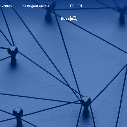
ES
EN
Eventos
Ir a Brigard Urrutia
Buscar
ormulario
e
úsqueda