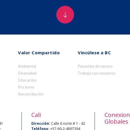
Valor Compartido
Vincúlese a BC
Valor
Vincúlese
Compartidos
Ambiental
a
Pasantías de verano
Diversidad
Trabaje con nosotros
BU
Educación
Pro bono
Reconciliación
Cali
Conexion
Globales
 41
Dirección:
Calle 6 norte # 1 - 42
0
Teléfono:
+57-60-2-4897394