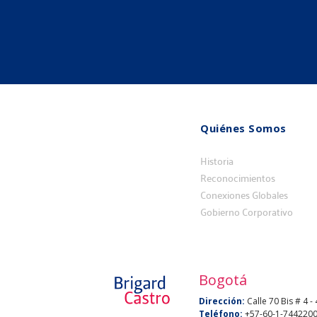
Quiénes Somos
Quiénes
somos
Historia
Reconocimientos
Conexiones Globales
Gobierno Corporativo
Bogotá
Dirección:
Calle 70 Bis # 4 -
Teléfono:
+57-60-1-744220