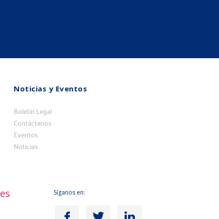
Noticias y Eventos
Noticias
y
Boletín Legal
Contáctenos
eventos
Eventos
Noticias
es
Síganos en: