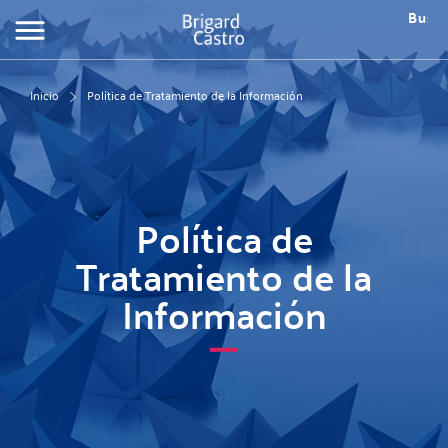
Pasar
Busca
al
Fo
contenido
de
principal
bú
Inicio
Política de Tratamiento de la Información
Política de
Tratamiento de la
Información